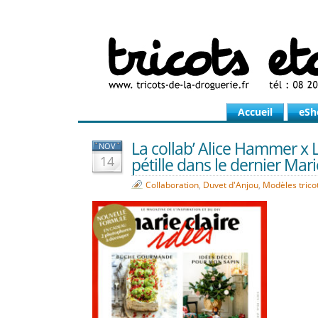
Accueil
eSh
La collab’ Alice Hammer x 
NOV
14
pétille dans le dernier Mari
Collaboration
,
Duvet d'Anjou
,
Modèles trico