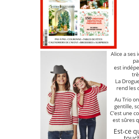
Alice a ses 
pa
est indépe
tr
La Droguer
rend les c
Au Trio on
gentille, 
C’est une c
est sûres q
Est-ce q
touch