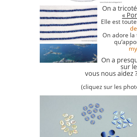
On a tricot
« Por
Elle est tou
de
On adore la 
qu’appo
myr
On a presqu
sur l
vous nous aidez ?
(cliquez sur les pho