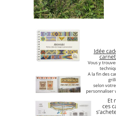
Idée cad
carnet
Vous y trouve
techniqu
A la fin des c
gril
selon votre
personnaliser 
Et 
ces c
s’achet