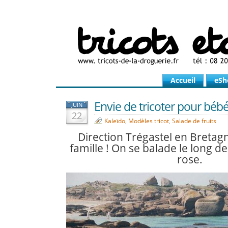
Accueil
eSh
Envie de tricoter pour bébé
JUIN
22
Kaleïdo
,
Modèles tricot
,
Salade de fruits
Direction Trégastel en Bretagn
famille ! On se balade le long de
rose.