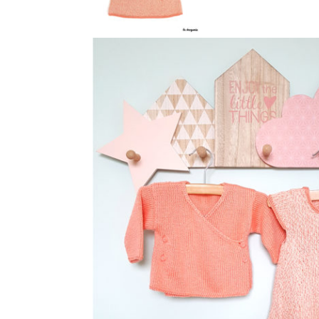
Ensemble en Kaléïdo (92% bam
en Salade de fruits (50% coton
avec
ses boutons fleurs en Corozo (
Un cache-coeur uni tricoté en jer
d’une côte mousse. Sur le devan
boutons ferment le modèle.
Une robe évasée à petits mancheron
endroit et bordée d’une côte mou
sur chaque épaule.