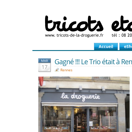
Accueil
eSh
Gagné !!! Le Trio était à Ren
MAR
17
Rennes