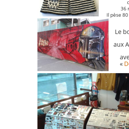
36 
Il pèse 8
Le bo
aux A
ave
«
D