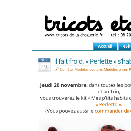
Accueil
eSh
Il fait froid, « Perlette » s’habi
NOV
19
Comète
,
Modèles couture
,
Modèles tricot
,
P
Jeudi 20 novembre
, dans toutes les b
et au Trio,
vous trouverez le kit « Mes p’tits habits 
« Perlette »
.
(Vous pouvez aussi le
commander dire