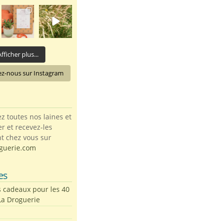
fficher plus...
ez-nous sur Instagram
toutes nos laines et
ter et recevez-les
t chez vous sur
guerie.com
es
s cadeaux pour les 40
La Droguerie