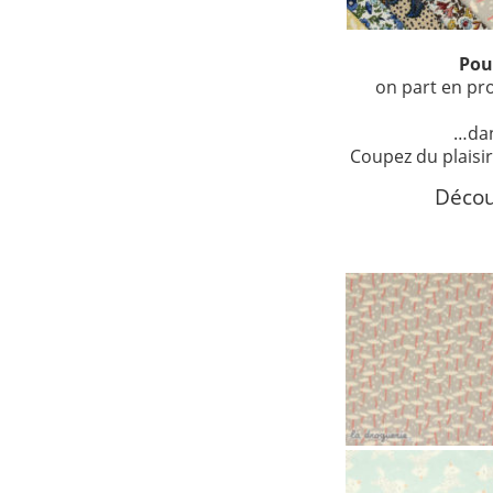
Pou
on part en p
…dan
Coupez du plaisir
Décou