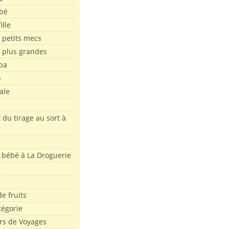
bé
ille
 petits mecs
s plus grandes
pa
s
ale
 du tirage au sort à
 bébé à La Droguerie
e
e fruits
tégorie
rs de Voyages