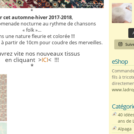
*
r cet automne-hiver 2017-2018
,
romenade nocturne au rythme de chansons
« folk »…
A
s une nature fleurie et colorée !!!
 à partir de 10cm pour coudre des merveilles.
Suiv
vrez vite nos nouveaux tissus
en cliquant >
ICI
< !!!
eShop
*
Commandez 
fils à trico
directemen
www.ladro
Catégori
40 idée
ans de 
Alpaga