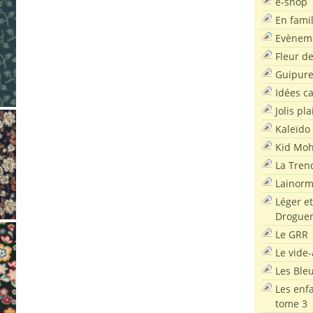
e-shop
En famil
Evènem
Fleur d
Guipur
Idées c
Jolis pla
Kaleïdo
Kid Moh
La Tren
Lainor
Léger et
Droguer
Le GRR
Le vide-
Les Ble
Les enf
tome 3