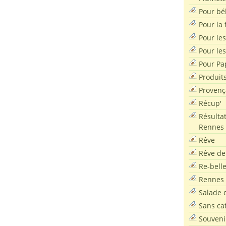
Pour bé
Pour la f
Pour les
Pour le
Pour Pa
Produit
Provenç
Récup'
Résultat
Rennes
Rêve
Rêve de
Re-bell
Rennes
Salade d
Sans ca
Souveni