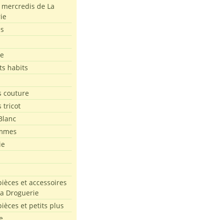
s mercredis de La
ie
es
le
ts habits
 couture
 tricot
Blanc
mmes
ie
pièces et accessoires
La Droguerie
pièces et petits plus
e