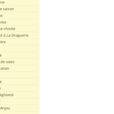
ine
de saison
ux
Nova
te-chinée
été à La Droguerie
ière
e
 de soies
ration
e
e
ighland
r
'Anjou