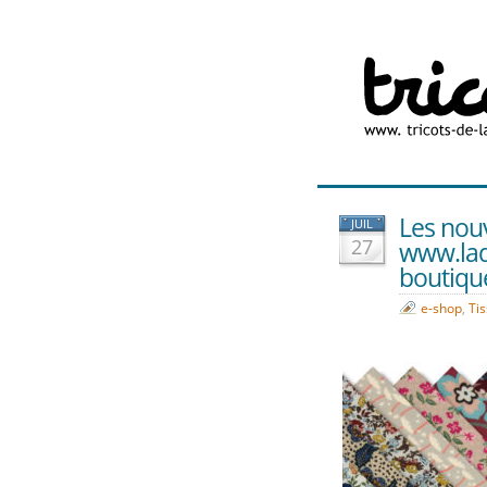
Les nouv
JUIL
27
www.lad
boutique
e-shop
,
Tis