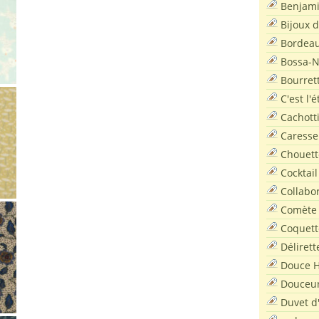
Benjam
Bijoux 
Bordea
Bossa-
Bourret
C'est l'
Cachott
Caresse
Chouett
Cocktail
Collabo
Comète
Coquett
Délirett
Douce H
Douceu
Duvet d