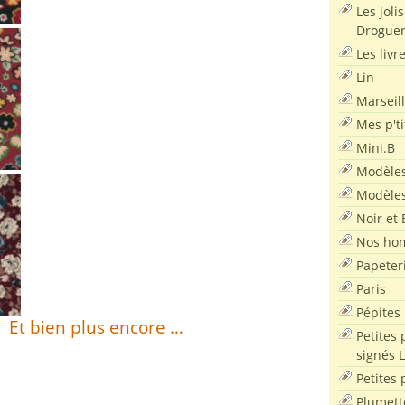
Les joli
Droguer
Les livr
Lin
Marseil
Mes p'ti
Mini.B
Modèles
Modèles
Noir et 
Nos ho
Papeter
Paris
Pépites
Et bien plus encore …
Petites 
signés 
Petites 
Plumett