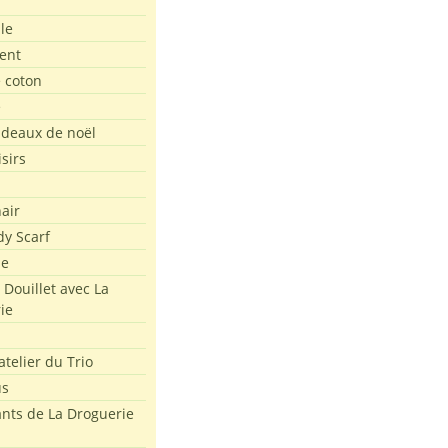
le
ent
e coton
e
adeaux de noël
isirs
air
dy Scarf
me
 Douillet avec La
ie
atelier du Trio
us
ants de La Droguerie