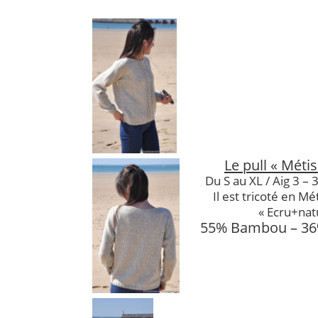
Le pull « Méti
Du S au XL / Aig 3 – 
Il est tricoté en Mé
« Ecru+nat
55% Bambou – 36%