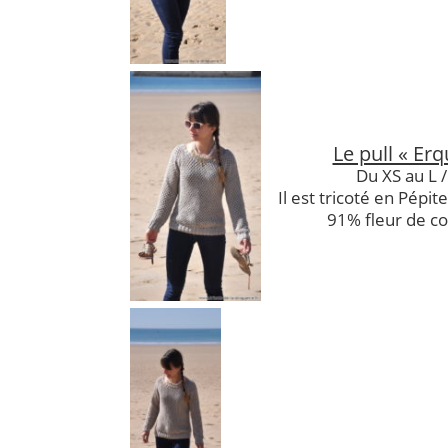
Le pull « Erq
Du XS au L /
Il est tricoté en Pépit
91% fleur de co