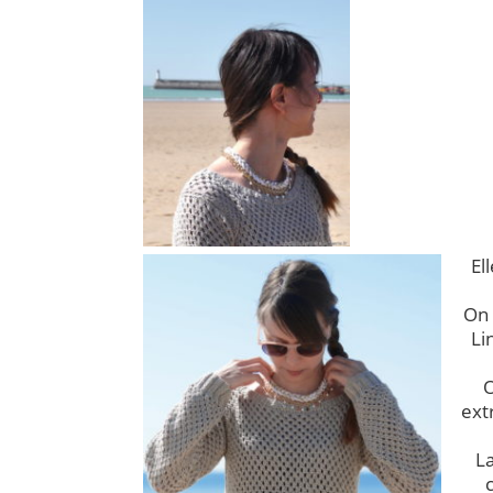
El
On 
Li
O
ext
La