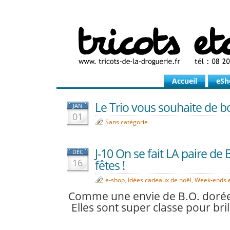
Accueil
eSh
Le Trio vous souhaite de b
JAN
01
Sans catégorie
J-10 On se fait LA paire de 
DÉC
16
fêtes !
e-shop
,
Idées cadeaux de noël
,
Week-ends en
Comme une envie de B.O. dorées
Elles sont super classe pour brill