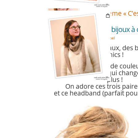
Retrouvez tout le thème « C’est
J-18 De nouveaux bijoux à of
DÉC
08
e-shop
,
Idées cadeaux de noël
Nouvelles idées cadeaux, des b
chics !
On donne une touche de couleu
on porte l’accessoire qui change
plus !
On adore ces trois paire
et ce headband (parfait pour 