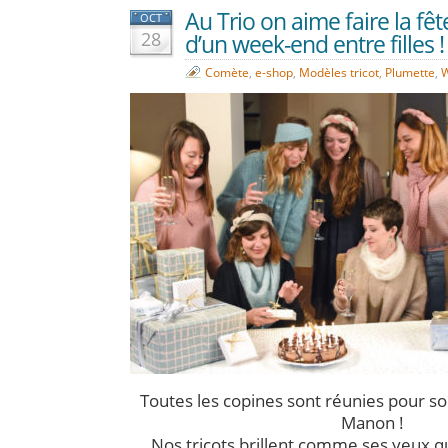
Au Trio on aime faire la fêt
OCT
28
d’un week-end entre filles !
Comète
,
e-shop
,
Modèles tricot
,
Plumette
,
W
Toutes les copines sont réunies pour so
Manon !
Nos tricots brillent comme ses yeux q