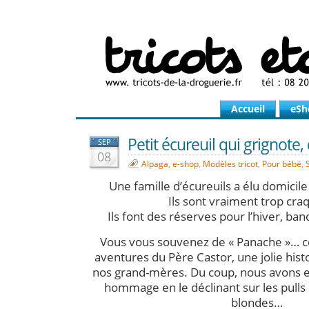
Accueil
eSh
Petit écureuil qui grignote,
SEP
08
Alpaga
,
e-shop
,
Modèles tricot
,
Pour bébé
,
Une famille d’écureuils a élu domicil
Ils sont vraiment trop cra
Ils font des réserves pour l’hiver, b
Vous vous souvenez de « Panache »… ce
aventures du Père Castor, une jolie hist
nos grand-mères. Du coup, nous avons e
hommage en le déclinant sur les pulls 
blondes…