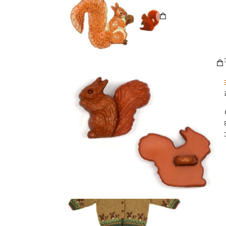
Retrouvez tous ces mo
“Petit écureuil qui grignote, qu
en boutiques
et sur notre
sit
cliquez sur le modèle qui vous
Pour les nostalgiques, on voulait vous
parus dans Marie-Claire Idées de 
« Les jacquards des bois » trop