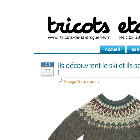
Accueil
eSh
Ils découvrent le ski et ils 
JAN
22
!
Alpaga
,
Surnaturelle