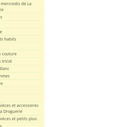
s mercredis de La
ie
es
le
ts habits
 couture
 tricot
Blanc
mmes
ie
pièces et accessoires
La Droguerie
pièces et petits plus
e