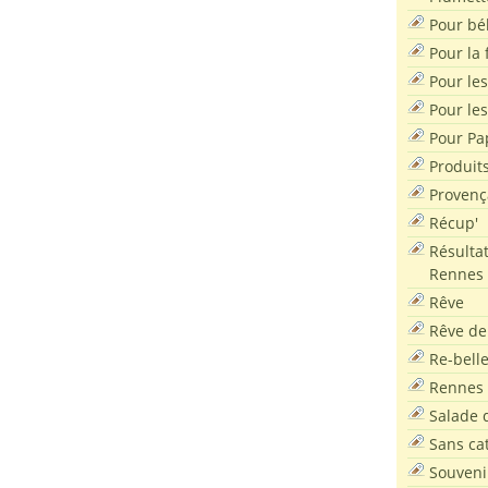
Pour bé
Pour la f
Pour les
Pour le
Pour Pa
Produit
Provenç
Récup'
Résultat
Rennes
Rêve
Rêve de
Re-bell
Rennes
Salade d
Sans ca
Souveni