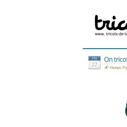
On trico
FÉV
27
Alpaga
,
Pou