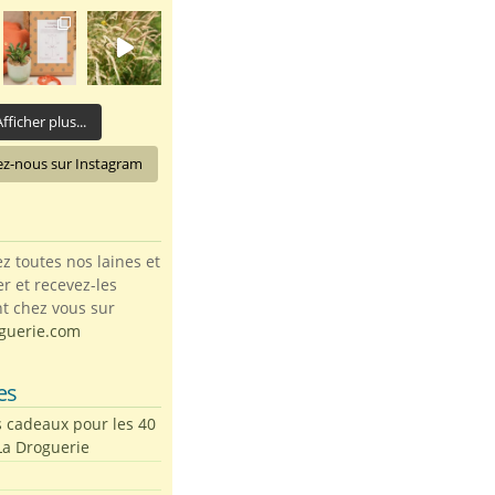
fficher plus...
ez-nous sur Instagram
toutes nos laines et
ter et recevez-les
t chez vous sur
guerie.com
es
s cadeaux pour les 40
La Droguerie