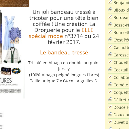
Benjam
Bijoux 
Un joli bandeau tressé à
tricoter pour une tête bien
Bordea
coiffée !
Une création La
Bossa-
Droguerie pour le
ELLE
Bourret
spécial mode
n°3714 du 24
C'est l'
février 2017.
Cachott
Le bandeau tressé
Caresse
Chouett
Tricoté en Alpaga en double au point
jersey
Cocktail
(100% Alpaga peigné longues fibres)
Collabo
Taille unique 7 x 64 cm. Aiguilles 5.
Comète
Coquett
Délirett
Douce H
Douceu
Duvet d