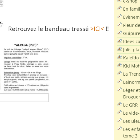
e-shop
En famil
Evènem
Fleur d
Retrouvez le bandeau tressé
>ICI<
!!
Guipur
Idées c
Jolis pla
Kaleïdo
Kid Moh
La Tren
Lainor
Léger et
Droguer
Le GRR
Le vide-
Les Ble
Les enf
tome 3