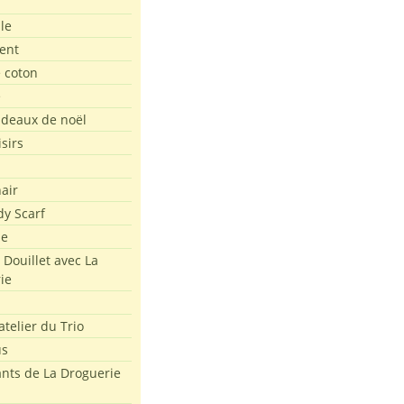
le
ent
e coton
e
adeaux de noël
isirs
air
dy Scarf
me
 Douillet avec La
ie
atelier du Trio
us
ants de La Droguerie