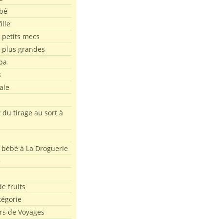
bé
ille
 petits mecs
s plus grandes
pa
s
ale
 du tirage au sort à
 bébé à La Droguerie
e
e fruits
tégorie
rs de Voyages