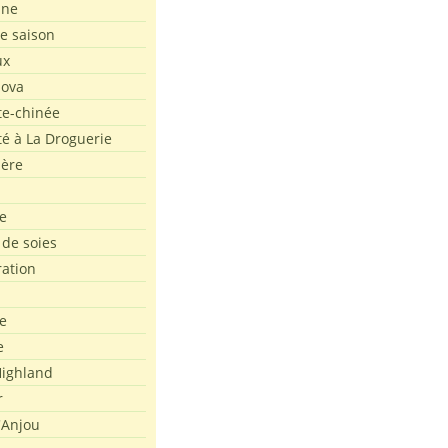
ine
de saison
ux
Nova
te-chinée
été à La Droguerie
ière
e
 de soies
ration
e
e
ighland
r
'Anjou