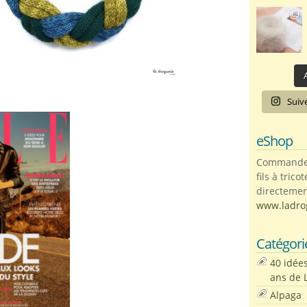
A
Suiv
eShop
Commandez 
fils à trico
directemen
www.ladro
Catégori
40 idée
ans de 
Alpaga