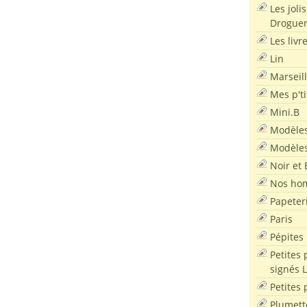
Les joli
Droguer
Les livr
Lin
Marseil
Mes p'ti
Mini.B
Modèles
Modèles
Noir et 
Nos ho
Papeter
Paris
Pépites
Petites 
signés 
Petites 
Plumett