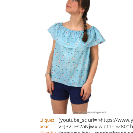
[youtube_sc url= »https://www
Cliquez
v=J32TEs2aNjw » width= »280″ h
pour
theme= »light » modestbranding
l’écouter