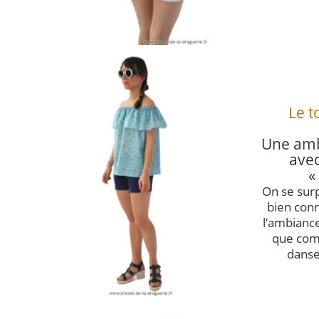
Le t
Une amb
avec
«
On se surp
bien connu
l’ambiance
que com
danse