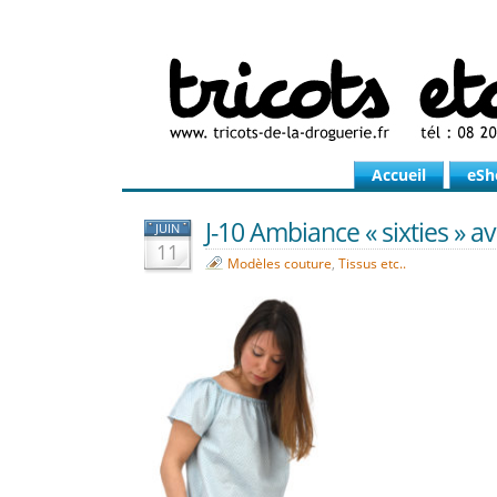
Accueil
eSh
J-10 Ambiance « sixties » ave
JUIN
11
Modèles couture
,
Tissus etc..