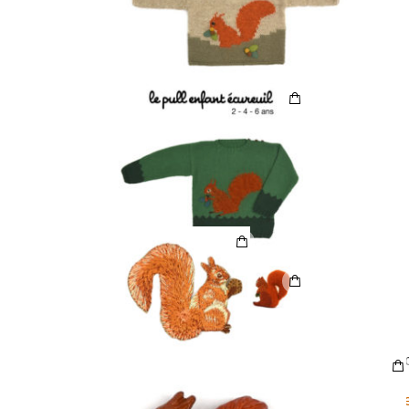
Retrouvez tous ces mo
“Petit écureuil qui grignote, qu
en boutiques
et sur notre
sit