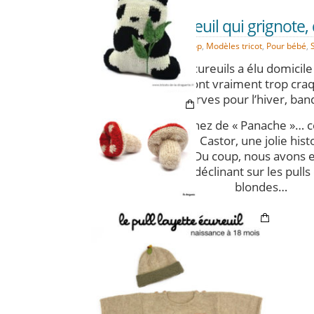
Petit écureuil qui grignote,
SEP
08
Alpaga
,
e-shop
,
Modèles tricot
,
Pour bébé
,
Une famille d’écureuils a élu domicil
Ils sont vraiment trop cra
Ils font des réserves pour l’hiver, b
Vous vous souvenez de « Panache »… ce
aventures du Père Castor, une jolie hist
nos grand-mères. Du coup, nous avons e
hommage en le déclinant sur les pulls 
blondes…