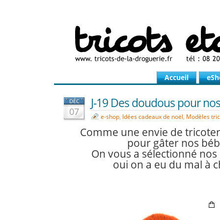
Accueil
eSh
J-19 Des doudous pour nos p
DÉC
07
e-shop
,
Idées cadeaux de noël
,
Modèles tric
Comme une envie de tricote
pour gâter nos bébé
On vous a sélectionné nos
oui on a eu du mal à ch