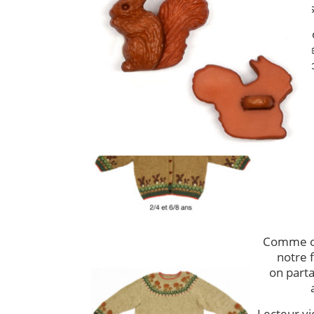
cliquez sur le modèle qui vous
Pour les nostalgiques, on voulait vous
parus dans Marie-Claire Idées de 
« Les jacquards des bois » trop
Comme o
notre f
on parta
Lecteur v