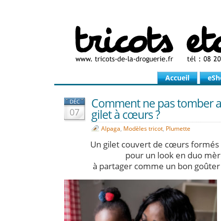
Accueil
eSh
Comment ne pas tomber a
DÉC
07
gilet à cœurs ?
Alpaga
,
Modèles tricot
,
Plumette
Un gilet couvert de cœurs formés
pour un look en duo mère
à partager comme un bon goûter 