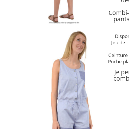
dé
Combi-
panta
Dispon
Jeu de c
Ceinture é
Poche pl
Je p
comb