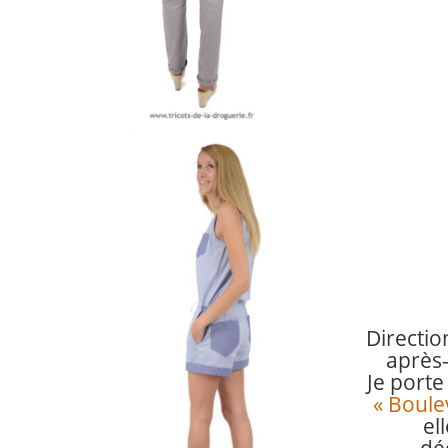
Directi
après
Je port
« Boule
ell