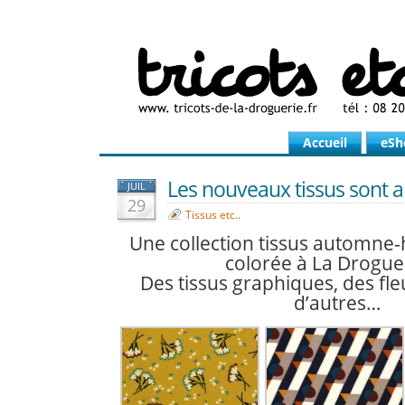
Accueil
eSh
Les nouveaux tissus sont arr
JUIL
29
Tissus etc..
Une collection tissus automne
colorée à La Droguer
Des tissus graphiques, des fle
d’autres…