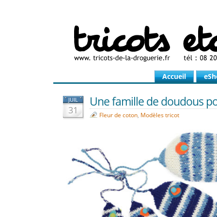
Accueil
eSh
Une famille de doudous poi
JUIL
31
Fleur de coton
,
Modèles tricot