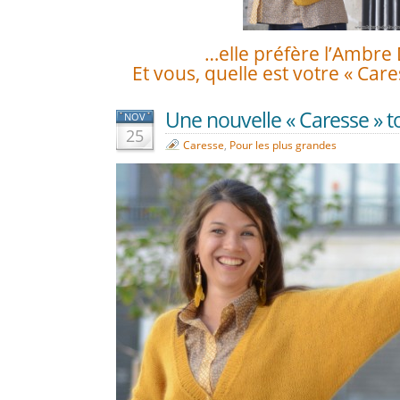
…elle préfère l’Ambre 
Et vous, quelle est votre « Care
Une nouvelle « Caresse » to
NOV
25
Caresse
,
Pour les plus grandes