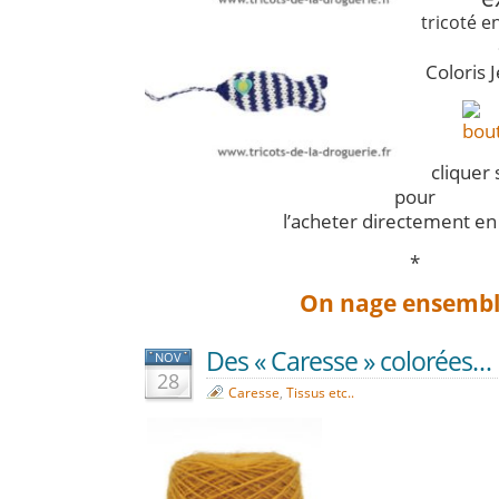
tricoté e
Coloris 
cliquer
pour
l’acheter directement en 
*
On nage ensembl
Des « Caresse » colorées…
NOV
28
Caresse
,
Tissus etc..