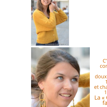
C’
co
doux
et ch
1
La «
f