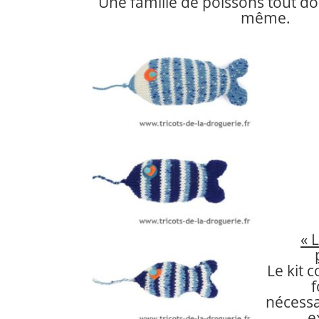
Une famille de poissons tout dou
même.
« 
Le kit c
f
nécess
e