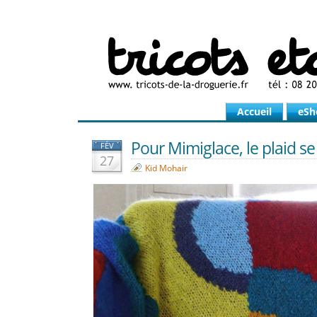
Accueil
eSh
Pour Mimiglace, le plaid s
FÉV
27
Kid Mohair