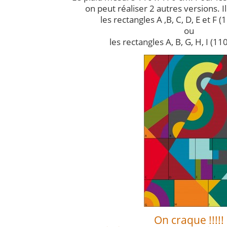
on peut réaliser 2 autres versions. Il 
les rectangles A ,B, C, D, E et F 
ou
les rectangles A, B, G, H, I (1
On craque !!!!!