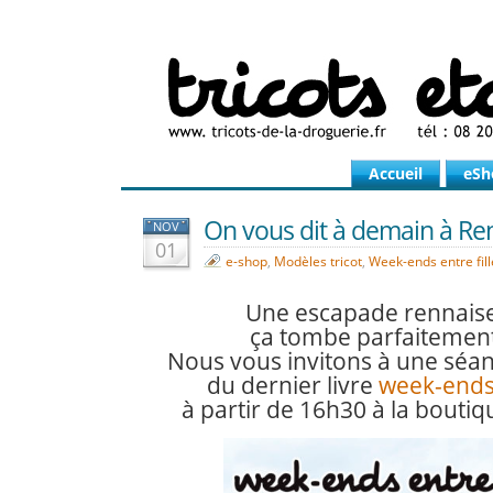
Accueil
eSh
On vous dit à demain à Ren
NOV
01
e-shop
,
Modèles tricot
,
Week-ends entre fill
Une escapade rennaise
ça tombe parfaitement 
Nous vous invitons à une séa
du dernier livre
week-ends 
à partir de 16h30 à la bouti