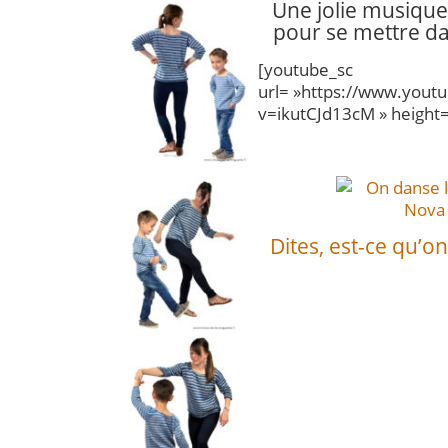
Une jolie musiqu
pour se mettre d
[youtube_sc
url= »https://www.yout
v=ikutCJd13cM » height= 
Dites, est-ce qu’o