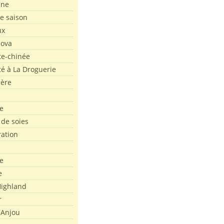
ine
de saison
ux
Nova
te-chinée
été à La Droguerie
ière
e
 de soies
ration
e
e
ighland
r
'Anjou