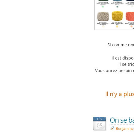
Si comme nou
Il est disp
Il se tr
Vous aurez besoin d
Il n’y a plu
On se b
FÉV
05
Benjamine