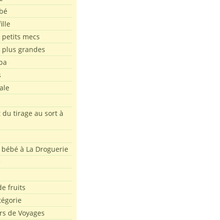
bé
ille
 petits mecs
s plus grandes
pa
s
ale
 du tirage au sort à
 bébé à La Droguerie
e
e fruits
tégorie
rs de Voyages