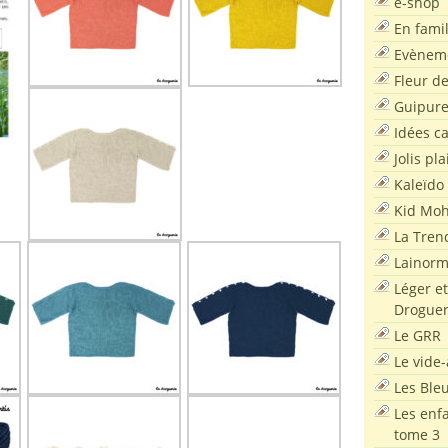
e-shop
En famil
Evènem
Fleur d
Guipur
Idées c
Jolis pla
Kaleïdo
Kid Moh
La Tren
Lainor
Léger et
Droguer
Le GRR
Le vide-
Les Ble
Les enf
tome 3