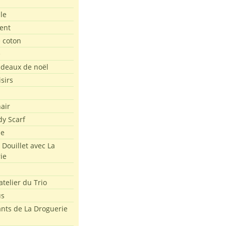
le
ent
e coton
e
adeaux de noël
isirs
air
dy Scarf
me
 Douillet avec La
ie
atelier du Trio
us
ants de La Droguerie