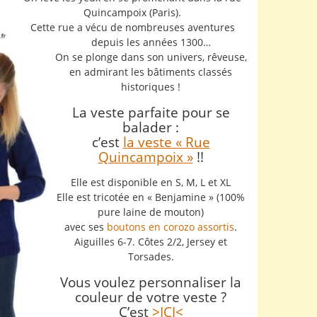
Quincampoix (Paris).
Cette rue a vécu de nombreuses aventures
depuis les années 1300…
On se plonge dans son univers, rêveuse,
en admirant les bâtiments classés
historiques !
La veste parfaite pour se
balader :
c’est
la veste « Rue
Quincampoix »
!!
Elle est disponible en S, M, L et XL
Elle est tricotée en « Benjamine » (100%
pure laine de mouton)
avec ses
boutons en corozo assortis
.
Aiguilles 6-7. Côtes 2/2, Jersey et
Torsades.
Vous voulez personnaliser la
couleur de votre veste ?
C’est
>ICI<