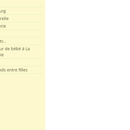
e
urg
relle
erie
tc..
r de bébé à La
ie
ds entre filles