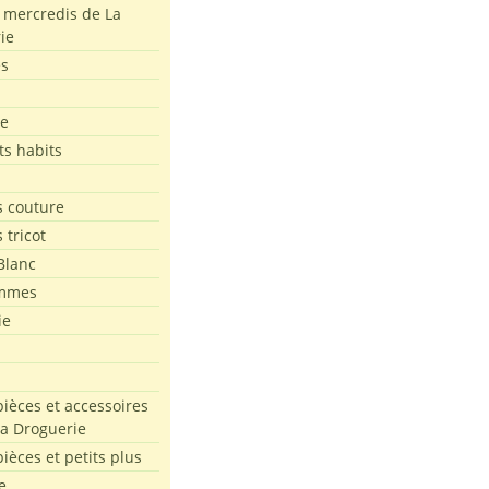
s mercredis de La
ie
es
le
ts habits
 couture
 tricot
Blanc
mmes
ie
pièces et accessoires
La Droguerie
pièces et petits plus
e