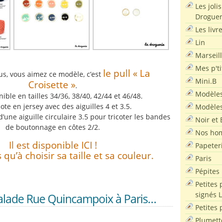
Les joli
Droguer
Les livr
Lin
Marseil
Mes p'ti
le pull « La
s, vous aimez ce modèle, c’est
Mini.B
Croisette »
.
Modèles
onible en tailles 34/36, 38/40, 42/44 et 46/48.
icote en jersey avec des aiguilles 4 et 3.5.
Modèles
’une aiguille circulaire 3.5 pour tricoter les bandes
Noir et 
de boutonnage en côtes 2/2.
Nos ho
Il est disponible ICI !
Papeter
s qu’à choisir sa taille et sa couleur.
Paris
Pépites
Petites 
signés 
alade Rue Quincampoix à Paris…
Petites 
Plumett