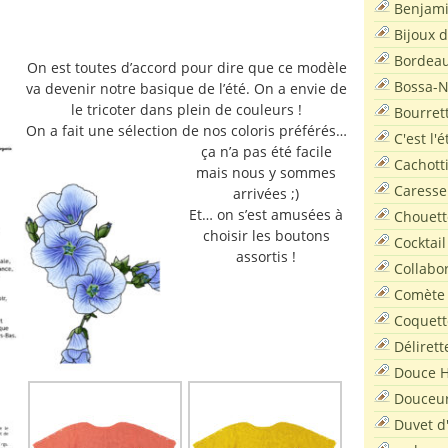
Benjam
Bijoux 
Bordea
On est toutes d’accord pour dire que ce modèle
Bossa-
va devenir notre basique de l’été. On a envie de
le tricoter dans plein de couleurs !
Bourret
On a fait une sélection de nos coloris préférés…
C'est l'
ça n’a pas été facile
Cachott
mais nous y sommes
Caresse
arrivées ;)
Et… on s’est amusées à
Chouett
choisir les boutons
Cocktail
assortis !
Collabo
Comète
Coquett
Délirett
Douce H
Douceu
Duvet d