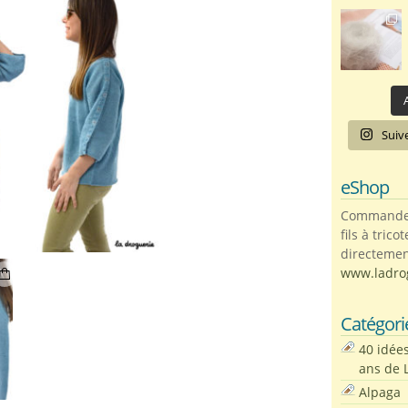
A
Suiv
eShop
Commandez 
fils à trico
directemen
www.ladro
Catégori
40 idée
ans de 
Alpaga