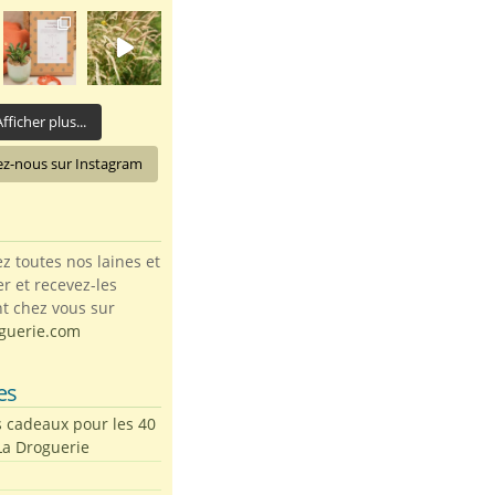
fficher plus...
ez-nous sur Instagram
toutes nos laines et
ter et recevez-les
t chez vous sur
guerie.com
es
s cadeaux pour les 40
La Droguerie