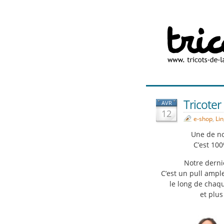
Tricoter 
AVR
12
e-shop
,
Lin
Une de nos
C’est 100
Notre dern
C’est un pull amp
le long de chaqu
et plus