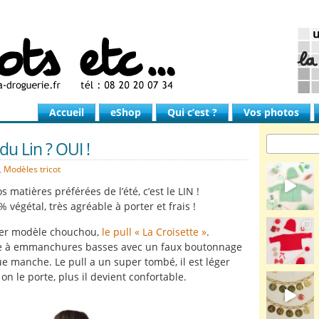
Accueil
eShop
Qui c’est ?
Vos photos
du Lin ? OUI !
,
Modèles tricot
 matières préférées de l’été, c’est le LIN !
% végétal, très agréable à porter et frais !
ier modèle chouchou,
le pull « La Croisette »
.
le à emmanchures basses avec un faux boutonnage
e manche. Le pull a un super tombé, il est léger
 on le porte, plus il devient confortable.