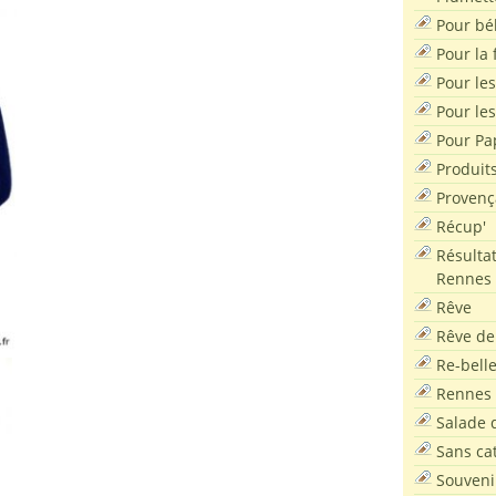
Pour bé
Pour la f
Pour les
Pour le
Pour Pa
Produit
Provenç
Récup'
Résultat
Rennes
Rêve
Rêve de
Re-bell
Rennes
Salade d
Sans ca
Souveni