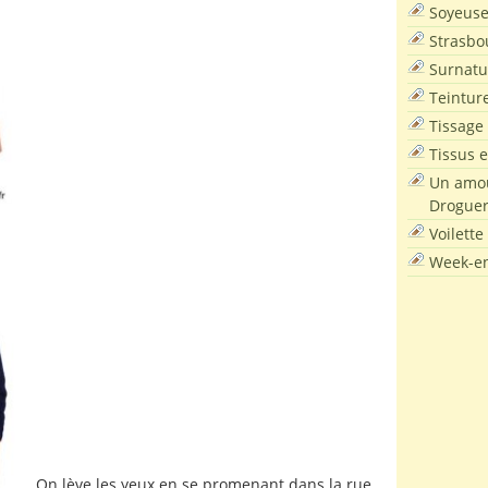
Soyeus
Strasbo
Surnatu
Teintur
Tissage
Tissus e
Un amou
Droguer
Voilette
Week-en
On lève les yeux en se promenant dans la rue