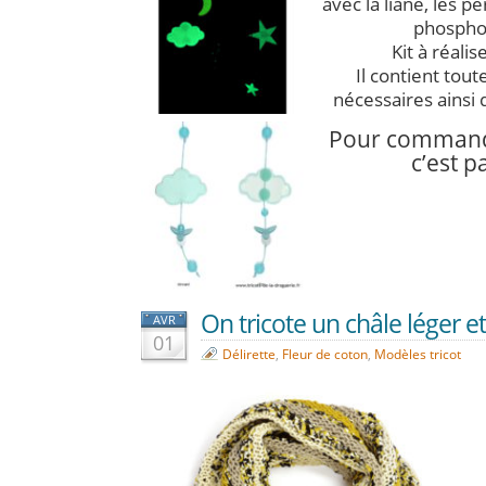
avec la liane, les p
phospho
Kit à réali
Il contient tout
nécessaires ainsi 
Pour commande
c’est p
On tricote un châle léger et
AVR
01
Délirette
,
Fleur de coton
,
Modèles tricot