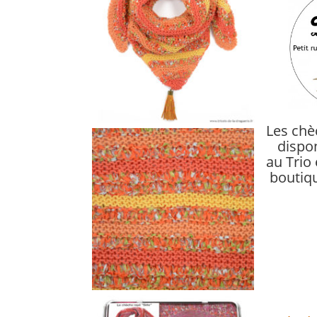
Les chè
dispon
au Trio 
boutiq