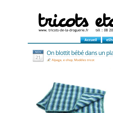
Accueil
eSh
On blottit bébé dans un plai
NOV
21
Alpaga
,
e-shop
,
Modèles tricot