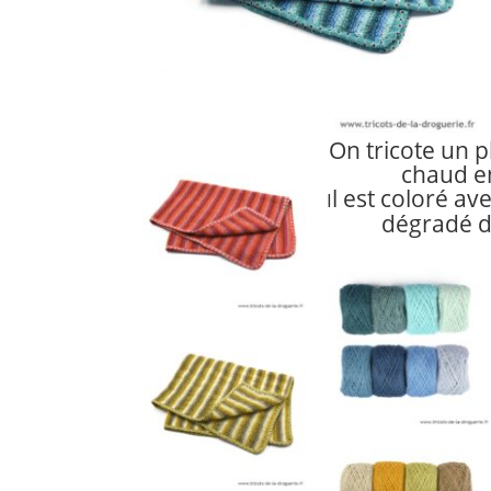
On tricote un p
chaud en
l est coloré av
I
dégradé d