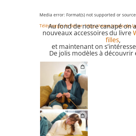
Media error: Format(s) not supported or source
Au fond de notre canapé on a
Télécharger le fichier: https://www.tricots-d
nouveaux accessoires
du livre
filles
,
00:00
et maintenant on s’intéress
De jolis modèles à découvri