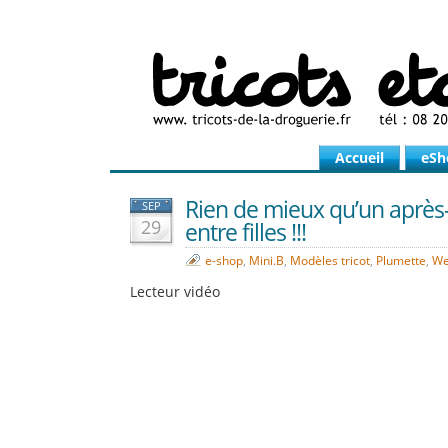
Accueil
eSh
Rien de mieux qu’un après
SEP
29
entre filles !!!
e-shop
,
Mini.B
,
Modèles tricot
,
Plumette
,
We
Lecteur vidéo