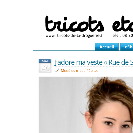
Accueil
eSh
J’adore ma veste « Rue de Se
MAI
27
Modèles tricot
,
Pépites