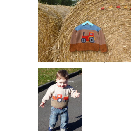
Tricoté en Surnaturelle et en Sal
Retrouvez-le
ICI
et personnali
On adore aussi les écussons tracteurs
cacher un trou… !
Vous vous souvenez de notre modèle plus
pull tracteur ??
Il est réalisé tout en Fleur 
Retrouvez-le
ICI
et personnali