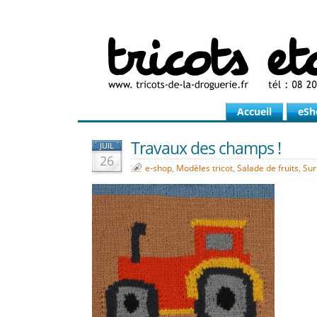
Accueil
eSh
Travaux des champs !
JUIL
26
e-shop
,
Modèles tricot
,
Salade de fruits
,
Sur