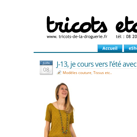
Accueil
eSh
J-13, je cours vers l’été ave
JUIN
08
Modèles couture
,
Tissus etc..