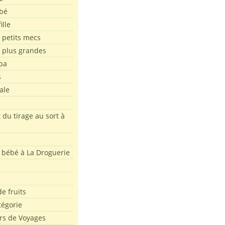
bé
ille
 petits mecs
s plus grandes
pa
s
ale
 du tirage au sort à
 bébé à La Droguerie
e
e fruits
tégorie
rs de Voyages