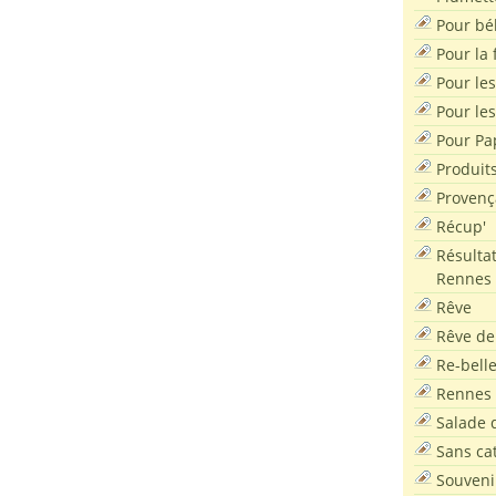
Pour bé
Pour la f
Pour les
Pour le
Pour Pa
Produit
Provenç
Récup'
Résultat
Rennes
Rêve
Rêve de
Re-bell
Rennes
Salade d
Sans ca
Souveni