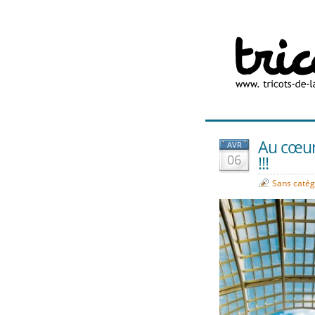
Au cœur 
AVR
06
!!!
Sans catég