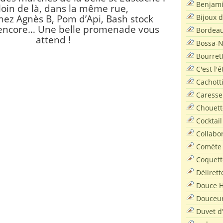
Benjam
loin de là, dans la même rue,
Bijoux 
ez Agnès B, Pom d’Api, Bash stock
 encore…
Une belle promenade vous
Bordea
attend !
Bossa-
Bourret
C'est l'
Cachott
Caresse
Chouett
Cocktail
Collabo
Comète
Coquett
Délirett
Douce H
Douceu
Duvet d