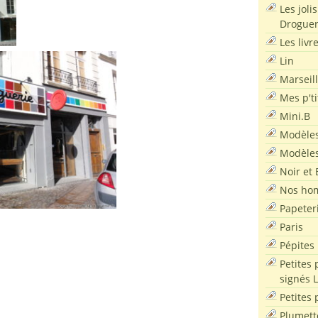
Les joli
Droguer
Les livr
Lin
Marseil
Mes p'ti
Mini.B
Modèles
Modèles
Noir et 
Nos ho
Papeter
Paris
Pépites
Petites 
signés 
Petites 
Plumett