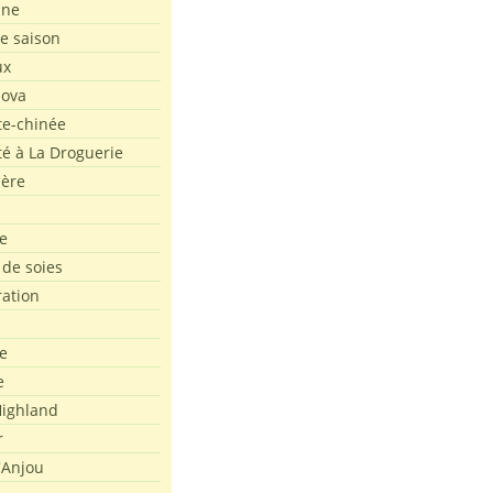
ine
de saison
ux
Nova
te-chinée
été à La Droguerie
ière
e
 de soies
ration
e
e
ighland
r
'Anjou