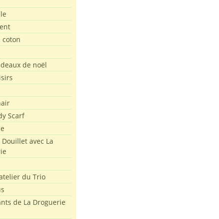
le
ent
e coton
e
adeaux de noël
isirs
air
dy Scarf
me
 Douillet avec La
ie
atelier du Trio
us
ants de La Droguerie