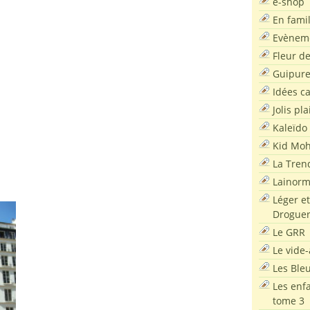
e-shop
En famil
Evènem
Fleur d
Guipur
Idées c
Jolis pla
Kaleïdo
Kid Moh
La Tren
Lainor
Léger et
Droguer
Le GRR
Le vide-
Les Ble
Les enf
tome 3