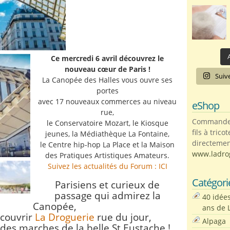
A
Ce mercredi 6 avril découvrez le
nouveau cœur de Paris !
Suiv
La Canopée des Halles vous ouvre ses
portes
avec 17 nouveaux commerces au niveau
eShop
rue,
Commandez 
le Conservatoire Mozart, le Kiosque
fils à trico
jeunes, la Médiathèque La Fontaine,
directemen
le Centre hip-hop La Place et la Maison
www.ladro
des Pratiques Artistiques Amateurs.
Suivez les actualités du Forum : ICI
Catégori
Parisiens et curieux de
passage qui admirez la
40 idée
Canopée,
ans de 
couvrir
La Droguerie
rue du jour,
Alpaga
 des marches de la belle St Eustache !