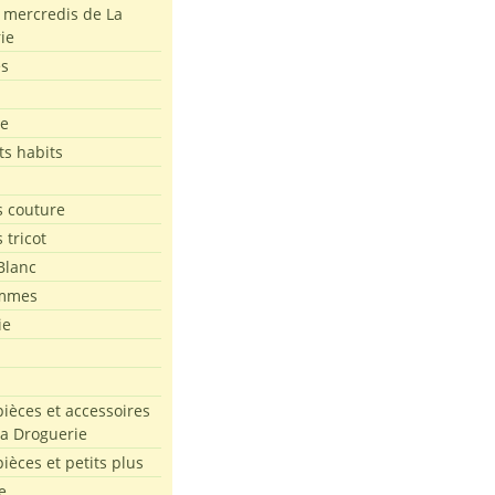
s mercredis de La
ie
es
le
ts habits
 couture
 tricot
Blanc
mmes
ie
pièces et accessoires
La Droguerie
pièces et petits plus
e