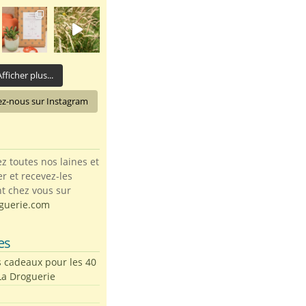
fficher plus...
ez-nous sur Instagram
toutes nos laines et
ter et recevez-les
t chez vous sur
guerie.com
es
s cadeaux pour les 40
La Droguerie