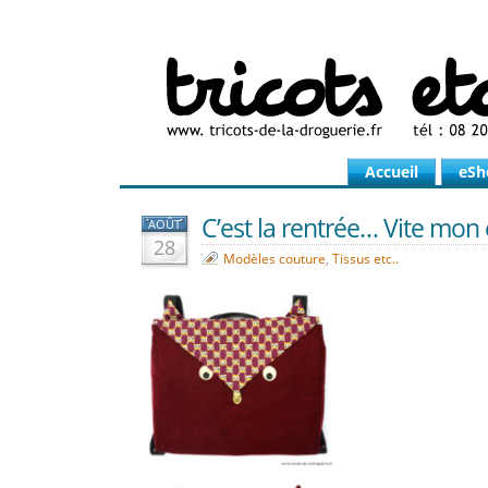
Accueil
eSh
C’est la rentrée… Vite mon c
AOÛT
28
Modèles couture
,
Tissus etc..