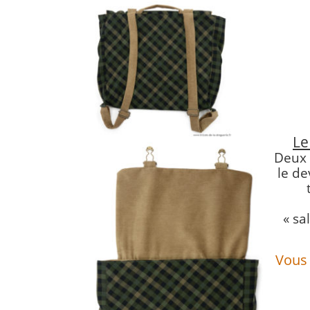
Le
Deux 
le de
« sa
Vous 