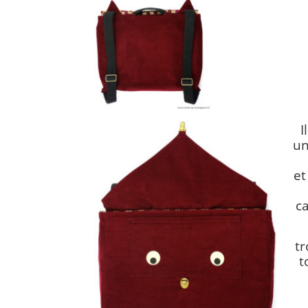
I
un
et
c
tr
t