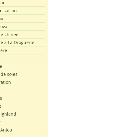
ine
de saison
ux
Nova
te-chinée
été à La Droguerie
ière
e
 de soies
ration
e
e
ighland
r
'Anjou