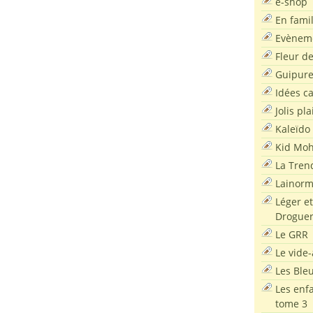
e-shop
En famil
Evènem
Fleur d
Guipur
Idées c
Jolis pla
Kaleïdo
Kid Moh
La Tren
Lainor
Léger et
Droguer
Le GRR
Le vide-
Les Ble
Les enf
tome 3