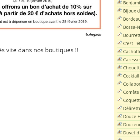
Benjam
Bijoux 
Bordea
Bossa-
Bourret
C'est l'
ès vite dans nos boutiques !!
Cachott
Caresse
Chouett
Cocktail
Collabo
Comète
Coquett
Délirett
Douce H
Douceu
Duvet d