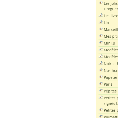
Les joli
Droguer
Les livr
Lin
Marseil
Mes p'ti
Mini.B
Modèles
Modèles
Noir et 
Nos ho
Papeter
Paris
Pépites
Petites 
signés 
Petites 
Plumett