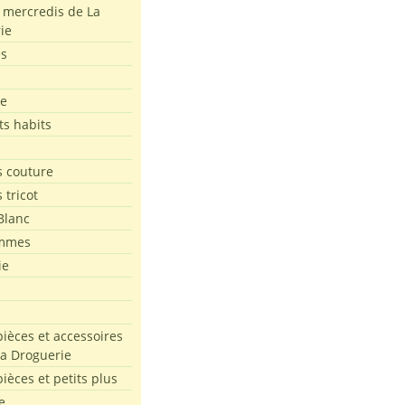
s mercredis de La
ie
es
le
ts habits
 couture
 tricot
Blanc
mmes
ie
pièces et accessoires
La Droguerie
pièces et petits plus
e