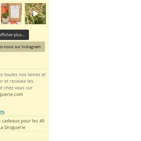
fficher plus...
ez-nous sur Instagram
toutes nos laines et
ter et recevez-les
t chez vous sur
guerie.com
es
s cadeaux pour les 40
La Droguerie