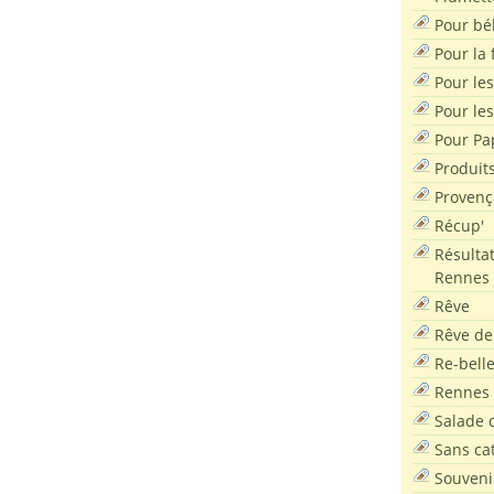
Pour bé
Pour la f
Pour les
Pour le
Pour Pa
Produit
Provenç
Récup'
Résultat
Rennes
Rêve
Rêve de
Re-bell
Rennes
Salade d
Sans ca
Souveni