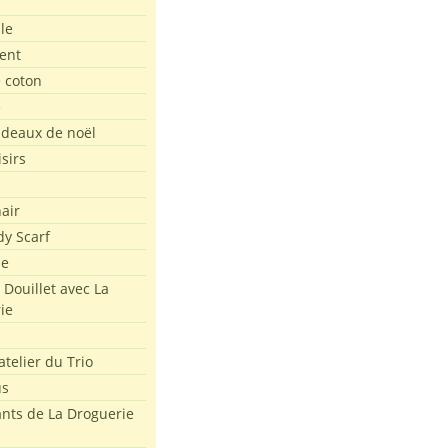
le
ent
e coton
e
adeaux de noël
isirs
air
dy Scarf
me
 Douillet avec La
ie
atelier du Trio
us
ants de La Droguerie