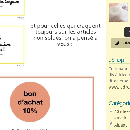
et pour celles qui craquent
toujours sur les articles
A
non soldés,
on a pensé à
vous :
Suiv
eShop
Commandez 
fils à trico
directemen
www.ladro
Catégori
40 idée
ans de 
Alpaga