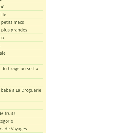
bé
ille
 petits mecs
s plus grandes
pa
s
ale
 du tirage au sort à
 bébé à La Droguerie
e
e fruits
tégorie
rs de Voyages