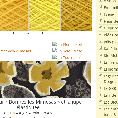
e-shop
En famil
Evènem
Fleur d
Guipur
* * *
Idées c
Jolis pla
Kaleïdo
Kid Moh
La Tren
Lainor
Léger et
Droguer
Le GRR
Le vide-
ur « Bormes-les-Mimosas » et la jupe
Les Ble
élastiquée
Les enf
en
Lin
– Aig 4 – Point jersey
tome 3