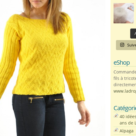
A
Suiv
eShop
Commandez 
fils à trico
directemen
www.ladro
Catégori
40 idée
ans de 
Alpaga