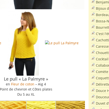
Benjam
Bijoux 
Bordea
Bossa-
Bourret
C'est l'
Cachott
Caresse
Chouett
Cocktail
Collabo
Comète
Coquett
Le pull « La Palmyre »
en
Fleur de coton
– Aig 4
Délirett
Point de chevron et Côtes plates
Douce H
Du S au XL
Douceu
Duvet d