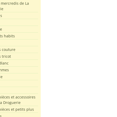
s mercredis de La
ie
es
le
ts habits
 couture
 tricot
Blanc
mmes
ie
pièces et accessoires
La Droguerie
pièces et petits plus
e