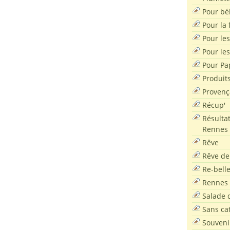
Pour bé
Pour la f
Pour les
Pour le
Pour Pa
Produit
Provenç
Récup'
Résultat
Rennes
Rêve
Rêve de
Re-bell
Rennes
Salade d
Sans ca
Souveni