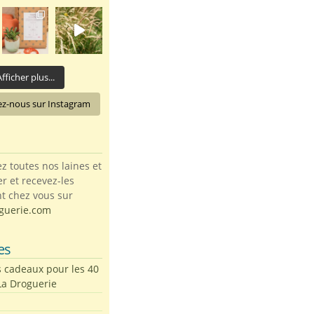
fficher plus...
ez-nous sur Instagram
toutes nos laines et
ter et recevez-les
t chez vous sur
guerie.com
es
s cadeaux pour les 40
La Droguerie