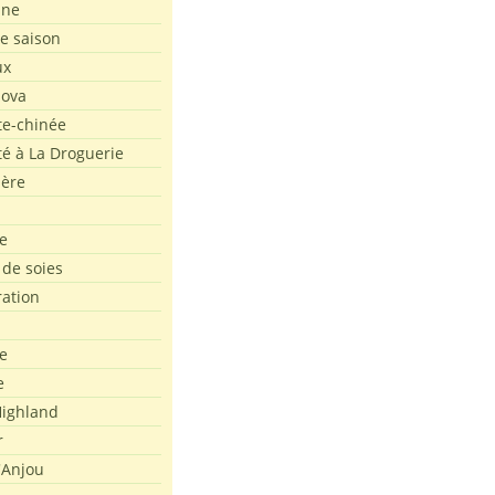
ine
de saison
ux
Nova
te-chinée
été à La Droguerie
ière
e
 de soies
ration
e
e
ighland
r
'Anjou