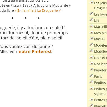
Du 2 au 8 ans et du XXS au L
Les joli
uée en tissu « Beaux-Arts coloris Moutarde »
Droguer
t du livre
« En famille à La Droguerie »
)
Les livr
* * *
Lin
Marseil
oguerie, il y a toujours du soleil !
tron, tournesol, fleur de printemps
Mes p'ti
,
torride, soleil d’été, plein soleil
Mini.B
Modèles
Vous voulez voir du jaune ?
Allez voir
notre Pinterest
Modèles
Noir et 
Nos ho
Papeter
Paris
Pépites
Petites 
signés 
Petites 
Plumett