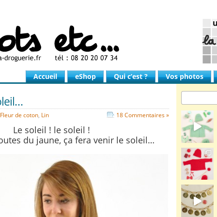
Accueil
eShop
Qui c’est ?
Vos photos
oleil…
Fleur de coton
,
Lin
18 Commentaires »
Le soleil ! le soleil !
outes du jaune, ça fera venir le soleil…