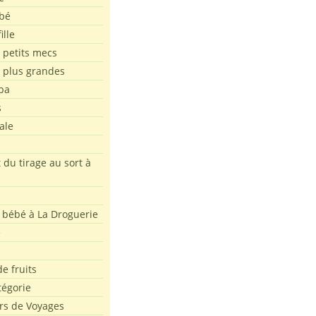
bé
ille
 petits mecs
s plus grandes
pa
s
ale
 du tirage au sort à
 bébé à La Droguerie
e
e fruits
tégorie
rs de Voyages