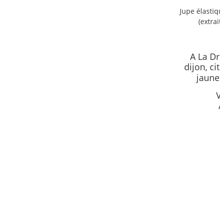
Jupe élastiq
(extrai
A La Dr
dijon, ci
jaune 