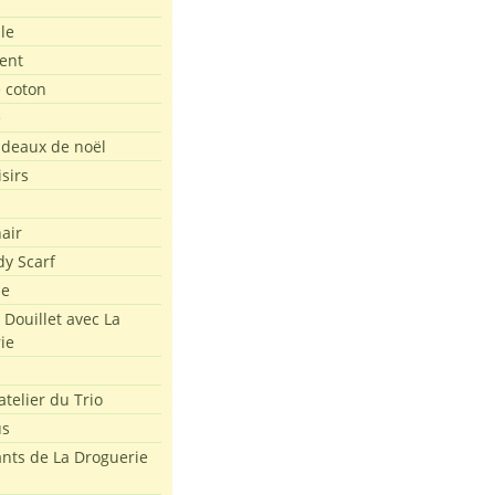
le
ent
e coton
e
adeaux de noël
isirs
air
dy Scarf
me
 Douillet avec La
ie
atelier du Trio
us
ants de La Droguerie