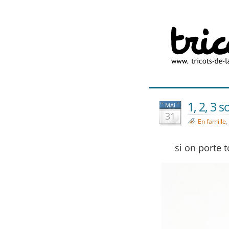
1, 2, 3 s
MAI
31
En famille
,
si on porte t