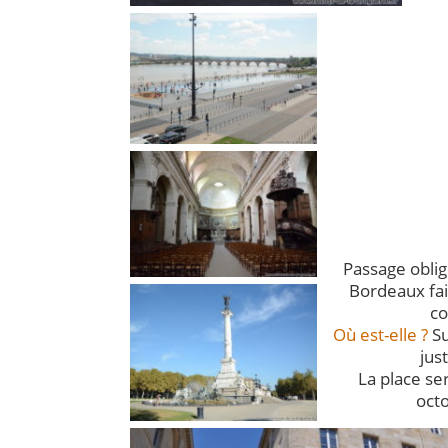
Passage oblig
Bordeaux fai
co
Où est-elle ?
Su
just
La place se
oct