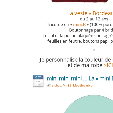
La veste « Bordea
du 2 au 12 ans
Tricotée en «
mini.B
» (100% pure 
Boutonnage par 4 brid
Le col et la poche plaquée sont agr
feuilles en feutre, boutons papill
*
Je personnalise la couleur d
et de ma robe
>IC
mini mini mini … La « mini.B 
OCT
13
e-shop
,
Mini.B
,
Modèles tricot