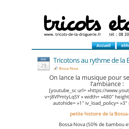
Accueil
eSh
Tricotons au rythme de la
MAI
29
Bossa-Nova
On lance la musique pour s
l’ambiance :
[youtube_sc url= »https://www.yo
v=j8VPmtyLqSY » width= »480″ height=
autohide= »1″ iv_load_policy= »3″
petite histoire de la Boss
Bossa-Nova (50% de bambou et