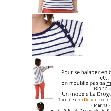
Pour se balader en 
été,
on n’oublie pas sa
m
Blanc »
Un modèle La Drogu
Tricotée en «
Fleur de coto
« Marina »
Aig 3 – 3.5 – 4. Disponible du S a