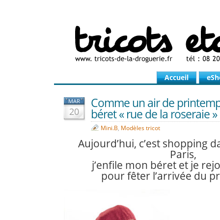
Accueil
eSh
Comme un air de printem
MAR
20
béret « rue de la roseraie »
Mini.B
,
Modèles tricot
Aujourd’hui, c’est shopping d
Paris,
j’enfile mon béret et je rejoi
pour fêter l’arrivée du p