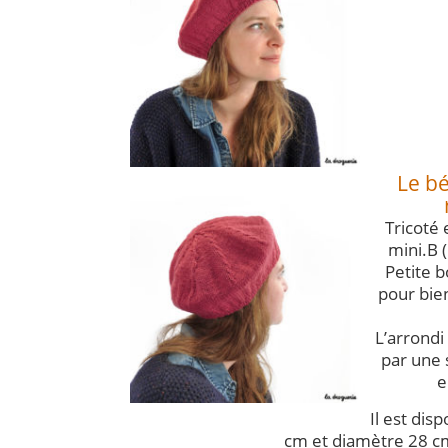
Le bé
Tricoté 
mini.B 
Petite 
pour bie
L’arrondi
par une 
e
Il est dis
cm et diamètre 28 c