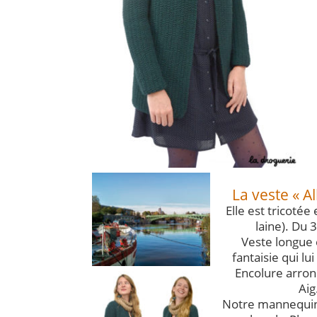
La veste « Al
Elle est tricoté
laine). Du 
Veste longue 
fantaisie qui lu
Encolure arrond
Aig
Notre mannequin