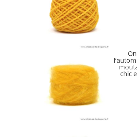
On
l’autom
mouta
chic 