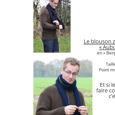
Le blouson
« Aub
en « Ben
Taill
Point m
Et si 
faire c
c’