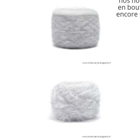
nos no
en bou
encore p