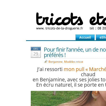
Accueil
eSh
Pour finir l’année, un de n
DÉC
29
préférés !
Benjamine
,
Modèles tricot
J’ai ressorti
mon pull « Marché
chaud
en Benjamine, avec ses jolies t
En écru naturel, il se porte en