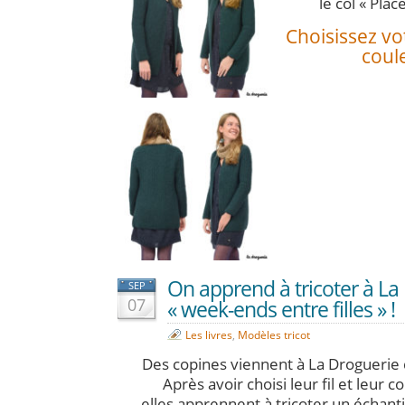
le col « Plac
Choisissez vot
coule
On apprend à tricoter à La
SEP
07
« week-ends entre filles » !
Les livres
,
Modèles tricot
Des copines viennent à La Droguerie d
Après avoir choisi leur fil et leur 
elles apprennent à tricoter un échantil