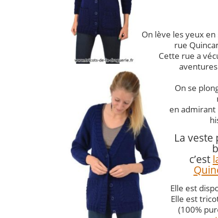
On lève les yeux en
rue Quincam
Cette rue a vé
aventures
On se plong
en admirant 
hi
La veste 
b
c’est
l
Quin
Elle est disp
Elle est tri
(100% pur