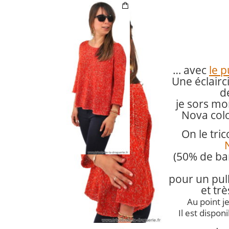
… avec
le p
Une éclairc
de
je sors mo
Nova colo
On le tri
(50% de b
pour un pull
et trè
Au point je
Il est disponi