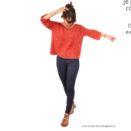
Je
c
(
ex