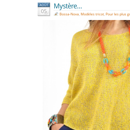
Mystère…
AOÛT
05
Bossa-Nova
,
Modèles tricot
,
Pour les plus 