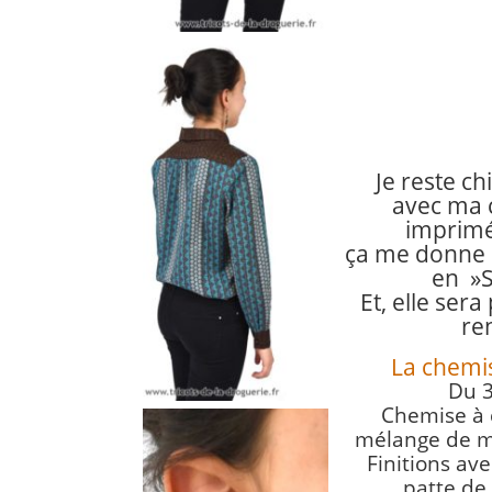
Je reste ch
avec ma 
imprimés
ça me donne 
en »S
Et, elle sera
ren
La chemis
Du 3
Chemise à c
mélange de mo
Finitions av
patte de