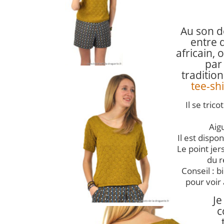
Au son d
entre 
africain,
o
par
traditio
tee-shi
Il se tric
Aigu
Il est dispon
Le point jer
du r
Conseil : b
pour voir 
Je
c