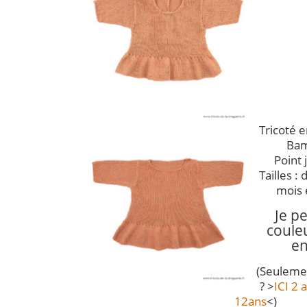
Tricoté 
Bam
Point 
Tailles :
mois 
Je p
coule
en
(Seulemen
? >
ICI 2 
12ans
<)