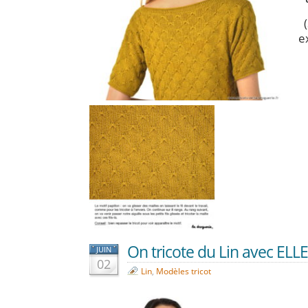
ex
On tricote du Lin avec ELLE
JUIN
02
Lin
,
Modèles tricot