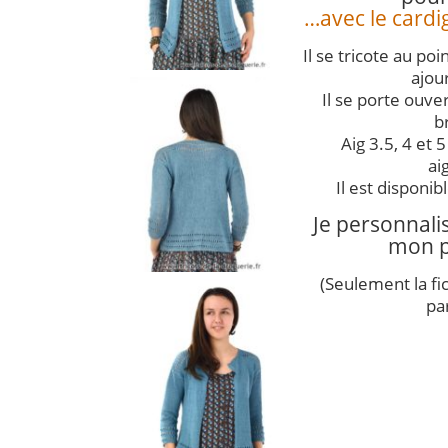
…avec le cardig
Il se tricote au poi
ajou
Il se porte ouv
b
Aig 3.5, 4 et 
aig
Il est disponibl
Je personnali
mon p
(Seulement la fic
pa