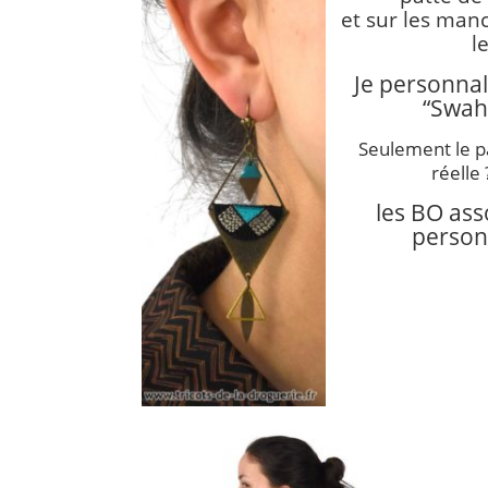
et sur les man
l
Je personna
“Swahi
Seulement le pa
réelle 
les BO asso
person