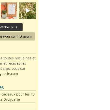
fficher plus...
ez-nous sur Instagram
toutes nos laines et
ter et recevez-les
t chez vous sur
guerie.com
es
s cadeaux pour les 40
La Droguerie