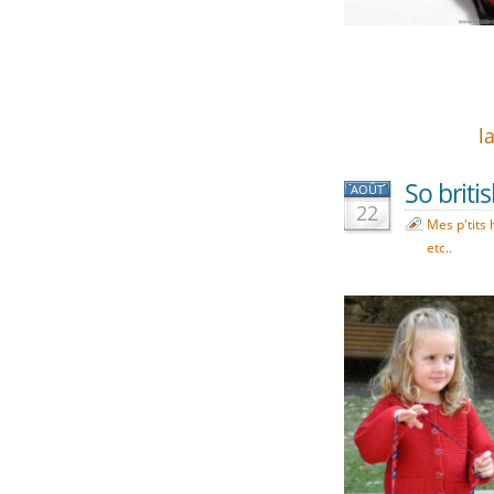
l
So britis
AOÛT
22
Mes p'tits 
etc..