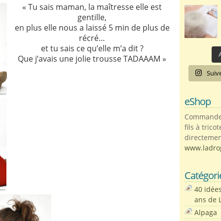
« Tu sais maman, la maîtresse elle est
gentille,
en plus elle nous a laissé 5 min de plus de
récré…
et tu sais ce qu’elle m’a dit ?
A
Que j’avais une jolie trousse TADAAAM »
Suiv
eShop
Commandez 
fils à trico
directemen
www.ladro
Catégori
40 idée
ans de 
Alpaga