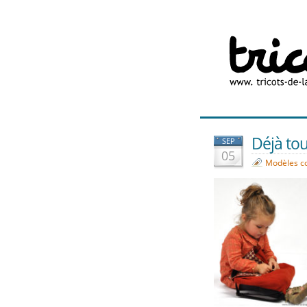
Déjà tout
SEP
05
Modèles c