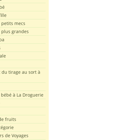
bé
ille
 petits mecs
s plus grandes
pa
s
ale
 du tirage au sort à
 bébé à La Droguerie
e
e fruits
tégorie
rs de Voyages