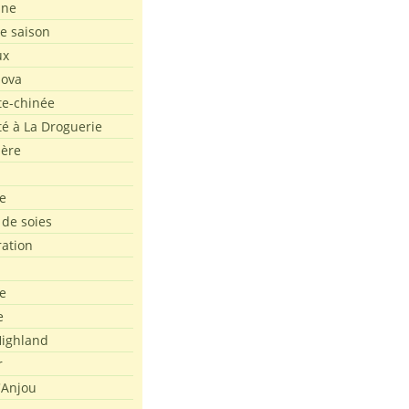
ine
de saison
ux
Nova
te-chinée
été à La Droguerie
ière
e
 de soies
ration
e
e
ighland
r
'Anjou