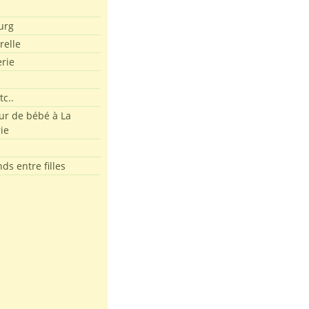
e
urg
relle
erie
tc..
r de bébé à La
ie
ds entre filles