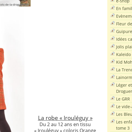
e-shop
En famil
Evènem
Fleur d
Guipur
Idées c
Jolis pla
Kaleïdo
Kid Moh
La Tren
Lainor
Léger et
Droguer
Le GRR
Le vide-
Les Ble
La robe « Irouléguy »
Les enf
Du 2 au 12 ans en tissu
tome 3
« Irouléguy » coloris Orange