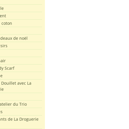
le
ent
e coton
e
adeaux de noël
isirs
air
dy Scarf
me
 Douillet avec La
ie
atelier du Trio
us
ants de La Droguerie