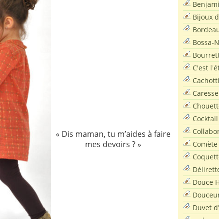
Benjam
Bijoux 
Bordea
Bossa-
Bourret
C'est l'
Cachott
Caresse
Chouett
Cocktail
Collabo
« Dis maman, tu m’aides à faire
mes devoirs ? »
Comète
Coquett
Délirett
Douce H
Douceu
Duvet d