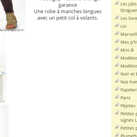
Les joli
garance
Droguer
Une robe à manches longues
avec un petit col à volants.
Les livr
Lin
Marseil
Mes p'ti
Mini.B
Modèles
Modèles
Noir et 
Nos ho
Papeter
Paris
Pépites
Petites 
signés 
Petites 
Plumett