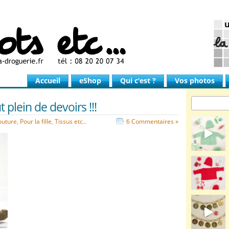
Accueil
eShop
Qui c’est ?
Vos photos
 plein de devoirs !!!
outure
,
Pour la fille
,
Tissus etc..
6 Commentaires »