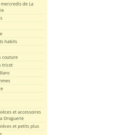
s mercredis de La
ie
es
le
ts habits
 couture
 tricot
Blanc
mmes
ie
pièces et accessoires
La Droguerie
pièces et petits plus
e