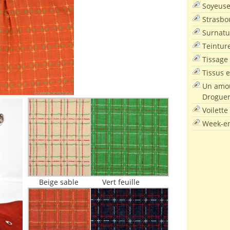
Soyeus
Strasbo
Surnatu
Teintur
Tissage
Tissus e
Un amou
Droguer
Voilette
Week-en
Beige sable
Vert feuille