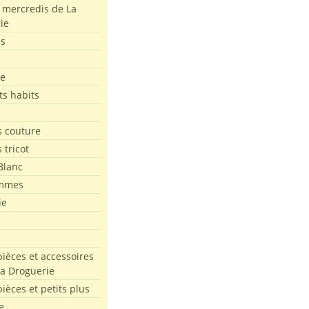
s mercredis de La
ie
es
le
ts habits
 couture
 tricot
Blanc
mmes
ie
pièces et accessoires
La Droguerie
pièces et petits plus
e