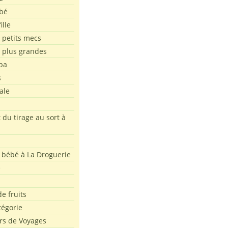
bé
ille
 petits mecs
s plus grandes
pa
s
ale
 du tirage au sort à
 bébé à La Droguerie
e
e fruits
tégorie
rs de Voyages