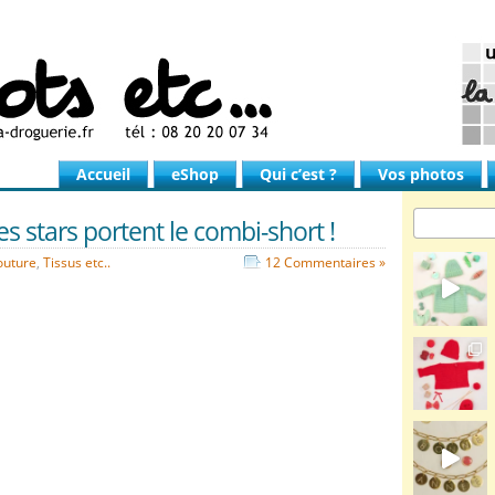
Accueil
eShop
Qui c’est ?
Vos photos
es stars portent le combi-short !
outure
,
Tissus etc..
12 Commentaires »