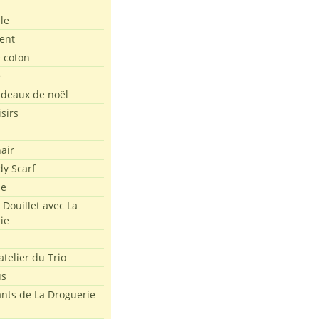
le
ent
e coton
e
adeaux de noël
isirs
air
dy Scarf
me
 Douillet avec La
ie
atelier du Trio
us
ants de La Droguerie