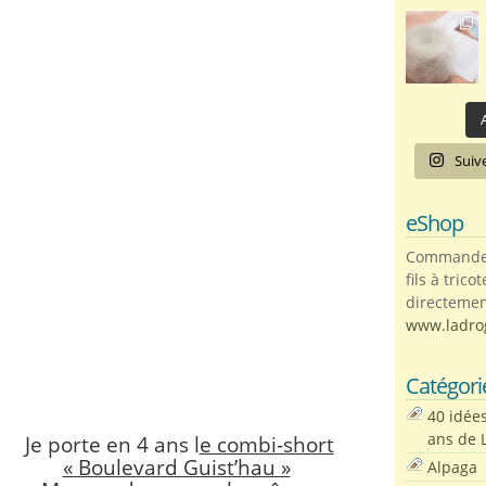
A
Suiv
eShop
Commandez 
fils à trico
directemen
www.ladro
Catégori
40 idée
ans de 
Je porte en 4 ans l
e combi-short
« Boulevard Guist’hau »
Alpaga