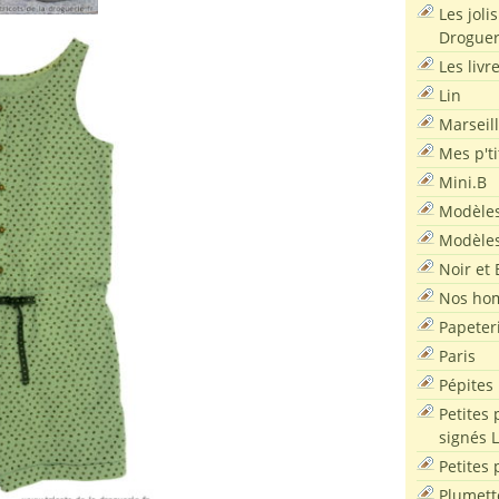
Les joli
Droguer
Les livr
Lin
Marseil
Mes p'ti
Mini.B
Modèles
Modèles
Noir et 
Nos ho
Papeter
Paris
Pépites
Petites 
signés 
Petites 
Plumett