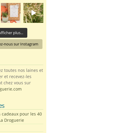
fficher plus...
ez-nous sur Instagram
toutes nos laines et
ter et recevez-les
t chez vous sur
guerie.com
es
s cadeaux pour les 40
La Droguerie