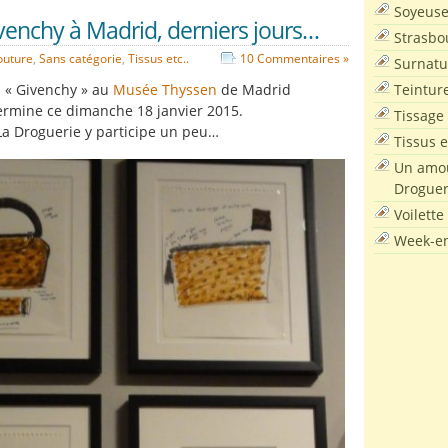
Soyeus
venchy à Madrid, derniers jours…
Strasbo
outure
,
Sans catégorie
,
Tissus etc..
10 Commentaires »
Surnatu
Teintur
n « Givenchy » au
Musée Thyssen
de Madrid
ermine ce dimanche 18 janvier 2015.
Tissage
La Droguerie y participe un peu…
Tissus e
Un amou
Droguer
Voilette
Week-en