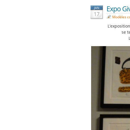
Expo Gi
JAN
17
Modèles c
L’expositio
se t