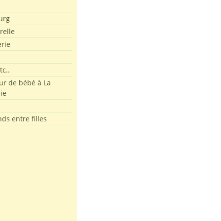
e
urg
relle
erie
tc..
r de bébé à La
ie
ds entre filles