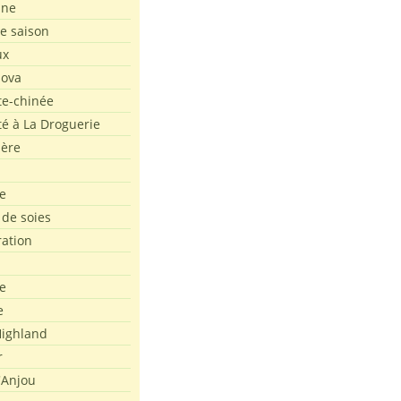
ine
de saison
ux
Nova
te-chinée
été à La Droguerie
ière
e
 de soies
ration
e
e
ighland
r
'Anjou