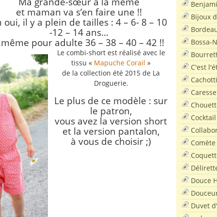
Ma grande-sœur a la même
Benjam
et maman va s’en faire une !!
Bijoux 
 oui, il y a plein de tailles : 4 – 6- 8 – 10
Bordea
-12 – 14 ans…
même pour adulte 36 – 38 – 40 – 42 !!
Bossa-
Le combi-short est réalisé avec le
Bourret
tissu «
Mapuche Corail
»
C'est l'
de la collection été 2015 de La
Cachott
Droguerie.
Caresse
Le plus de ce modèle : sur
Chouett
le patron,
Cocktail
vous avez la version short
et la version pantalon,
Collabo
à vous de choisir ;)
Comète
Coquett
Délirett
Douce H
Douceu
Duvet d