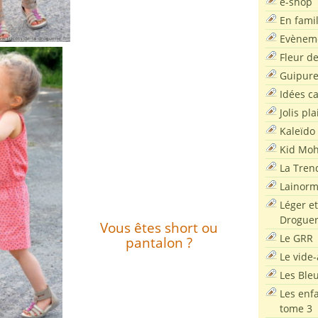
e-shop
En famil
Evènem
Fleur d
Guipur
Idées c
Jolis pla
Kaleïdo
Kid Moh
La Tren
Lainor
Léger et
Droguer
Vous êtes short ou
Le GRR
pantalon ?
Le vide-
Les Ble
Les enf
tome 3