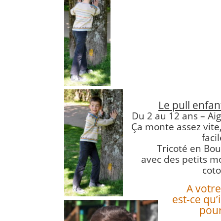
Le pull enfan
Du 2 au 12 ans – Aig
Ça monte assez vite,
facil
Tricoté en Bou
avec des petits mo
coto
A votre
est-ce qu’
pour