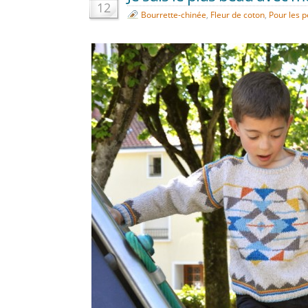
12
Bourrette-chinée
,
Fleur de coton
,
Pour les p