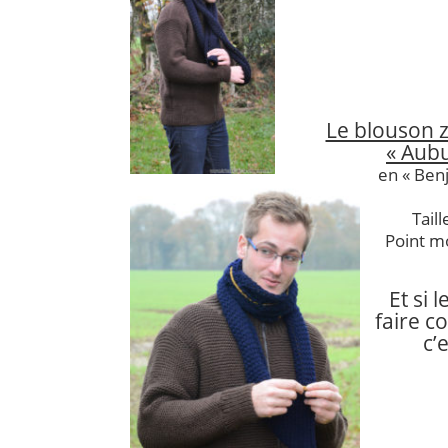
Le blouson
« Aub
en « Ben
Taill
Point m
Et si 
faire c
c’