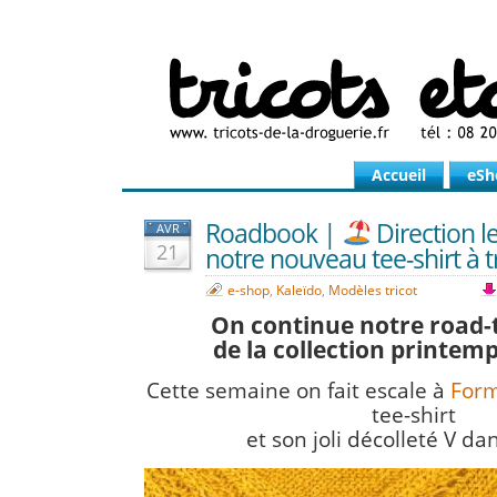
Accueil
eSh
Roadbook |
Direction l
AVR
21
notre nouveau tee-shirt à tr
e-shop
,
Kaleïdo
,
Modèles tricot
On continue notre road-t
de la collection printem
Cette semaine on fait escale à
For
tee-shirt
et son joli décolleté V dan