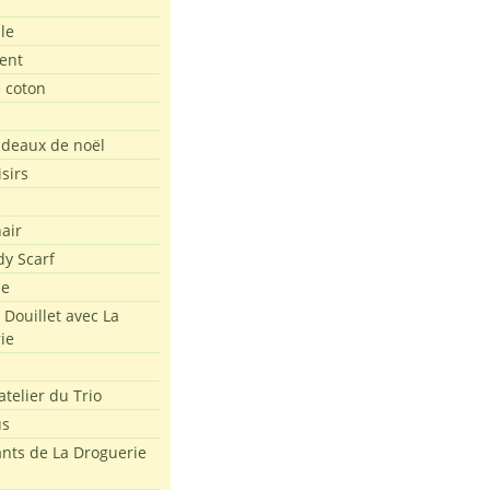
le
ent
e coton
e
adeaux de noël
isirs
air
dy Scarf
me
 Douillet avec La
ie
atelier du Trio
us
ants de La Droguerie