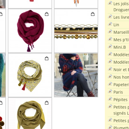
Les joli
Droguer
Les livr
Lin
Marseil
Mes p'ti
Mini.B
Modèles
Modèles
Noir et 
Nos ho
Papeter
Paris
Pépites
Petites 
signés 
Petites 
Plumett