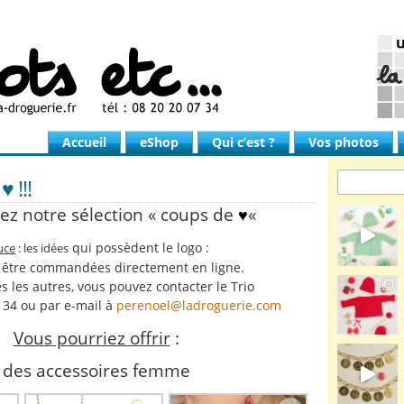
Accueil
eShop
Qui c’est ?
Vos photos
 !!!
z notre sélection « coups de
«
♥
qui possèdent le logo :
uce
: les idées
 être commandées directement en ligne.
s les autres, vous pouvez contacter le Trio
 34 ou par e-mail à
perenoel@ladroguerie.com
Vous pourriez offrir
:
des accessoires femme