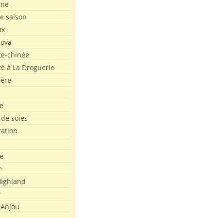
ine
de saison
ux
Nova
te-chinée
été à La Droguerie
ière
e
 de soies
ration
e
e
ighland
r
'Anjou