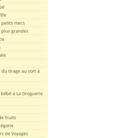
bé
ille
 petits mecs
s plus grandes
pa
s
ale
 du tirage au sort à
 bébé à La Droguerie
e
e fruits
tégorie
rs de Voyages