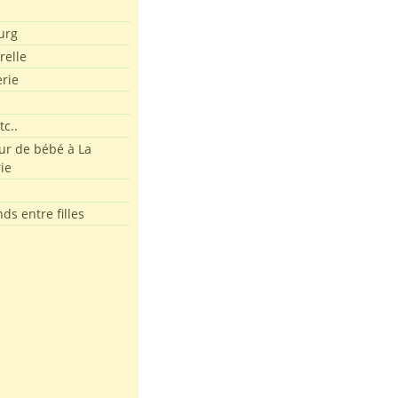
e
urg
relle
erie
tc..
r de bébé à La
ie
ds entre filles