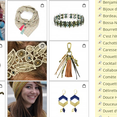
Benjam
Bijoux 
Bordea
Bossa-
Bourret
C'est l'
Cachott
Caresse
Chouett
Cocktail
Collabo
Comète
Coquett
Délirett
Douce H
Douceu
Duvet d