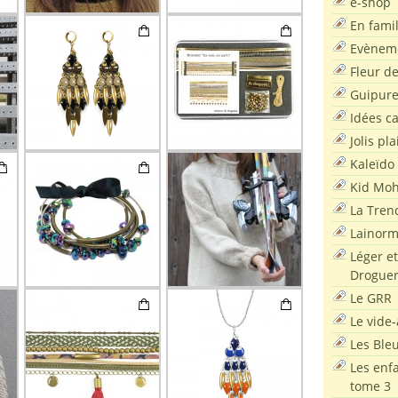
e-shop
En famil
Evènem
Fleur d
Guipur
Idées c
Jolis pla
Kaleïdo
Kid Moh
La Tren
Lainor
Léger et
Droguer
Le GRR
Le vide-
Les Ble
Les enf
tome 3