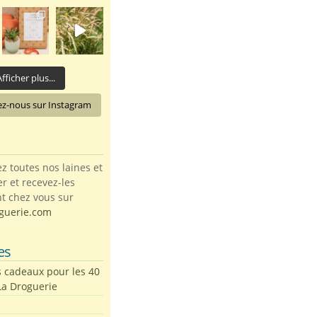
fficher plus...
ez-nous sur Instagram
toutes nos laines et
ter et recevez-les
t chez vous sur
guerie.com
es
s cadeaux pour les 40
La Droguerie