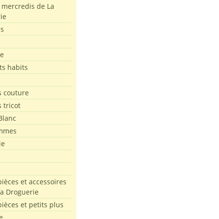
s mercredis de La
ie
es
le
ts habits
 couture
 tricot
Blanc
mmes
ie
pièces et accessoires
La Droguerie
pièces et petits plus
e