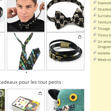
Soyeus
Strasbo
Surnatu
Teintur
Tissage
Tissus e
Un amou
Droguer
Voilette
Week-en
*
cadeaux pour les tout petits
: