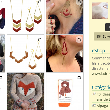
A
Suiv
eShop
Commandez 
fils à trico
directemen
www.ladro
Catégori
40 idée
ans de 
Alpaga