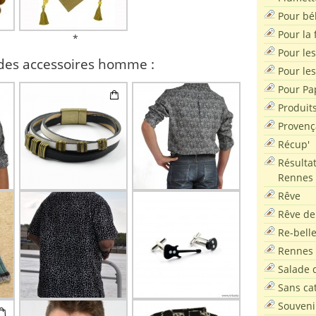
Pour bé
Pour la f
*
Pour les
des accessoires homme :
Pour le
Pour Pa
Produit
Provenç
Récup'
Résultat
Rennes
Rêve
Rêve de
Re-bell
Rennes
Salade d
Sans ca
Souveni